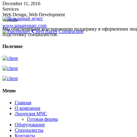
December 11, 2016
Services
Web Design, Web Development
Website
www.squaresparc.com
Мы обеспечиваем всестороннюю поддержку в оформлении лицен
Beff Baffer Construction
подготовку специалистов.
Полезное
Меню
Главная
О компании
Лицензия МЧС
Готовая фирма
Оборудование
Специалисты
Контакты