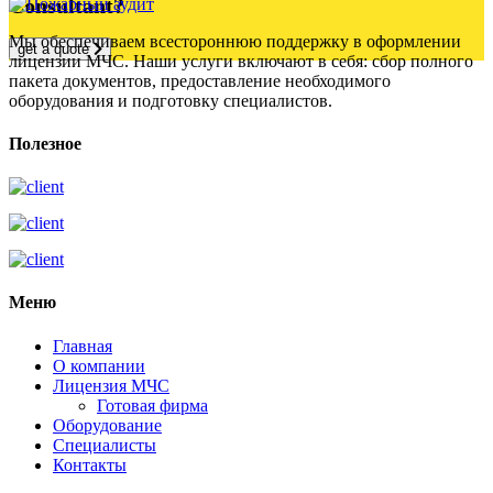
Consultant?
Мы обеспечиваем всестороннюю поддержку в оформлении
get a quote
лицензии МЧС. Наши услуги включают в себя: сбор полного
пакета документов, предоставление необходимого
оборудования и подготовку специалистов.
Полезное
Меню
Главная
О компании
Лицензия МЧС
Готовая фирма
Оборудование
Специалисты
Контакты